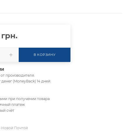
грн.
В КОРЗИНУ
ИИ
да от производителя.
т денег (MoneyBack) 14 дней.
ными при получении товара
личный платеж
ный счёт
е Новой Почтой