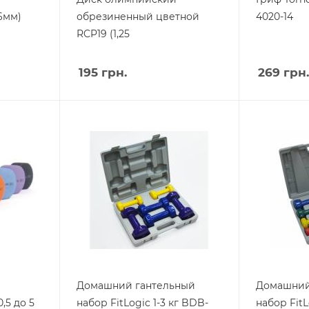
6мм)
обрезиненный цветной
4020-14
RCP19 (1,25
195
грн.
269
грн.
Домашний гантельный
Домашний
,5 до 5
набор FitLogic 1-3 кг BDB-
набор FitL