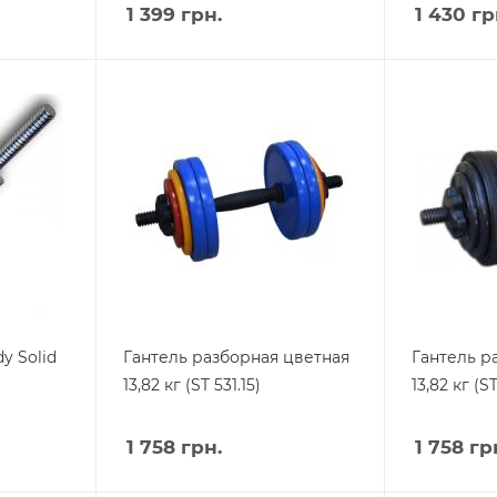
1 399
грн.
1 430
гр
y Solid
Гантель разборная цветная
Гантель р
13,82 кг (ST 531.15)
13,82 кг (ST
1 758
грн.
1 758
гр