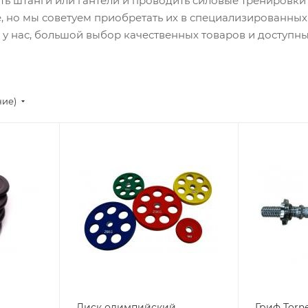
ть штанги или гантели и проводить силовые тренировки
ве, но мы советуем приобретать их в специализированных
о у нас, большой выбор качественных товаров и доступн
ние)
Диск олимпийский
Гриф Torn