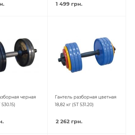
н.
1 499
грн.
азборная черная
Гантель разборная цветная
 530.15)
18,82 кг (ST 531.20)
н.
2 262
грн.