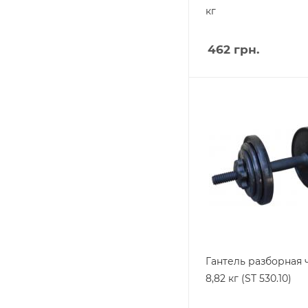
кг
462
грн.
Гантель разборная 
8,82 кг (ST 530.10)