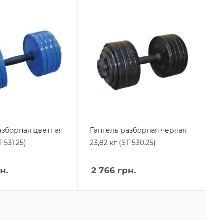
азборная цветная
Гантель разборная черная
T 531.25)
23,82 кг (ST 530.25)
н.
2 766
грн.