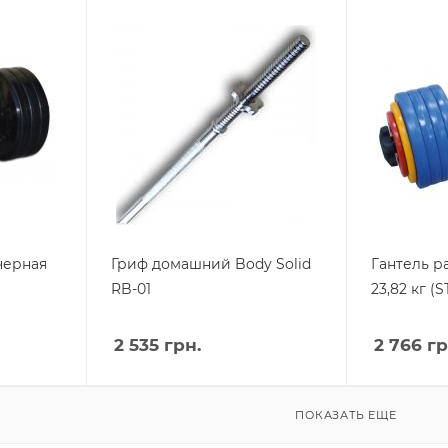
черная
Гриф домашний Body Solid
Гантель р
RB-01
23,82 кг (S
2 535
грн.
2 766
гр
ПОКАЗАТЬ ЕЩЕ