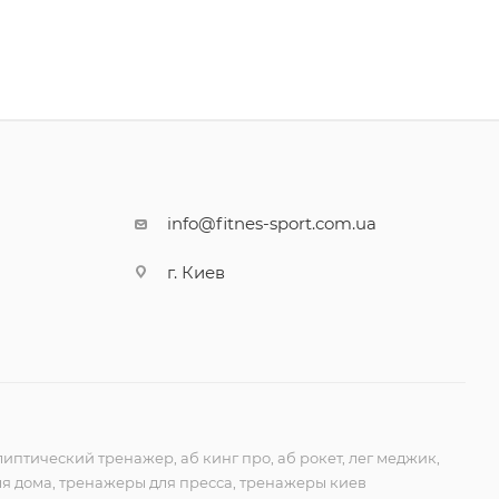
info@fitnes-sport.com.ua
г. Киев
липтический тренажер, аб кинг про, аб рокет, лег меджик,
я дома, тренажеры для пресса, тренажеры киев