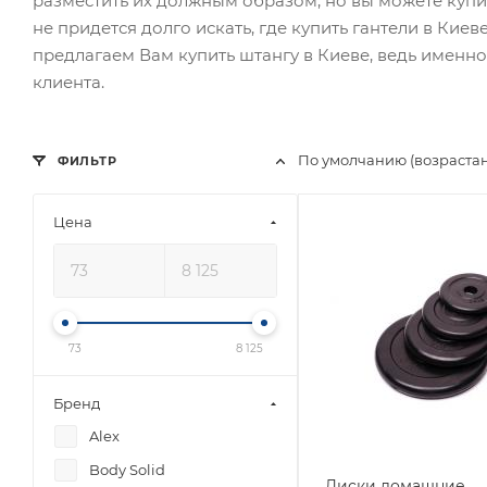
разместить их должным образом, но вы можете купи
не придется долго искать, где купить гантели в Кие
предлагаем Вам купить штангу в Киеве, ведь именн
клиента.
По умолчанию (возраста
ФИЛЬТР
Цена
73
8 125
Бренд
Alex
Body Solid
Диски домашние