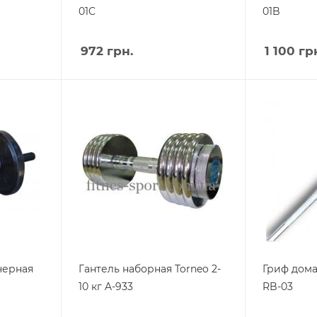
01C
01B
972
грн.
1 100
грн
черная
Гантель наборная Torneo 2-
Гриф дома
10 кг A-933
RB-03