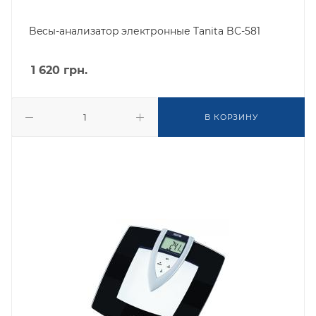
Becы-aнaлизaтop электронные Tanita BC-581
1 620
грн.
В КОРЗИНУ