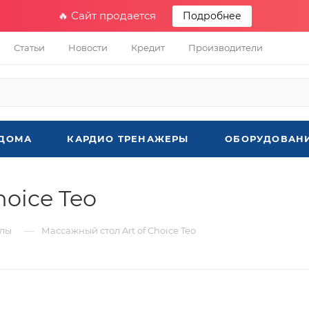
🔥 Сайт продается
Подробнее
Статьи
Новости
Кредит
Производители
 ДОМА
КАРДИО ТРЕНАЖЕРЫ
ОБОРУДОВАНИ
hoice Teo
—
олы
Массажный стол Art of Choice Teo