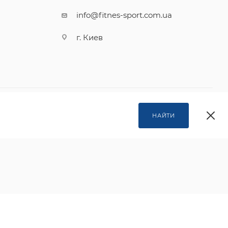
info@fitnes-sport.com.ua
г. Киев
НАЙТИ
липтический тренажер, аб кинг про, аб рокет, лег меджик,
я дома, тренажеры для пресса, тренажеры киев