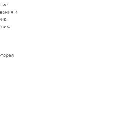
угие
вания и
унд.
ствию
оторая