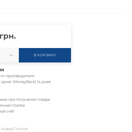
грн.
В КОРЗИНУ
ИИ
да от производителя.
т денег (MoneyBack) 14 дней.
ными при получении товара
личный платеж
ный счёт
е Новой Почтой