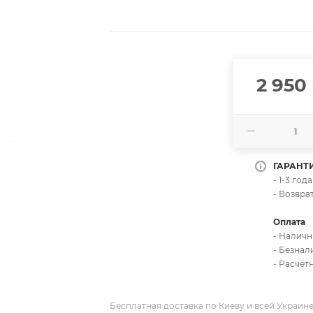
2 950
ГАРАНТ
- 1-3 го
- Возвра
Оплата
- Налич
- Безна
- Расчёт
Бесплатная доставка по Киеву и всей Украин