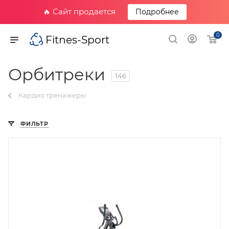
🔥 Сайт продается
Подробнее
0
Fitnes-Sport
Орбитреки
146
Кардио тренажеры
ФИЛЬТР