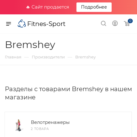
🔥 Сайт продается
Подробнее
0
Fitnes-Sport
Bremshey
—
—
Главная
Производители
Bremshey
Разделы с товарами Bremshey в нашем
магазине
Велотренажеры
2 ТОВАРА