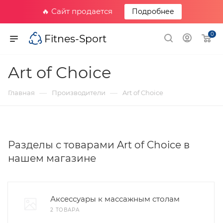
🔥 Сайт продается
Подробнее
0
Fitnes-Sport
Art of Choice
—
—
Главная
Производители
Art of Choice
Разделы с товарами Art of Choice в
нашем магазине
Аксессуары к массажным столам
2 ТОВАРА