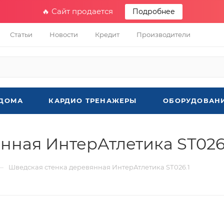
🔥 Сайт продается
Подробнее
Статьи
Новости
Кредит
Производители
 ДОМА
КАРДИО ТРЕНАЖЕРЫ
ОБОРУДОВАНИ
нная ИнтерАтлетика SТ026
—
Шведская стенка деревянная ИнтерАтлетика SТ026.1