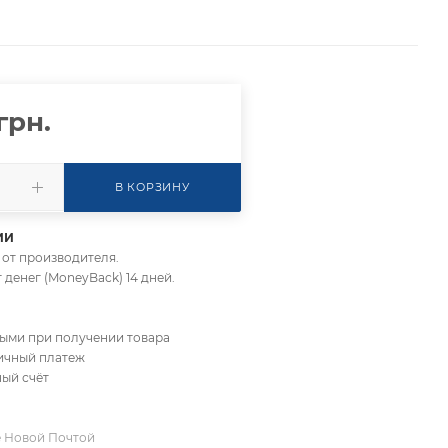
грн.
В КОРЗИНУ
ИИ
да от производителя.
т денег (MoneyBack) 14 дней.
ными при получении товара
личный платеж
ный счёт
е Новой Почтой