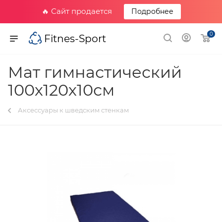
🔥 Сайт продается
Подробнее
0
Fitnes-Sport
Мат гимнастический
100х120х10см
Аксессуары к шведским стенкам