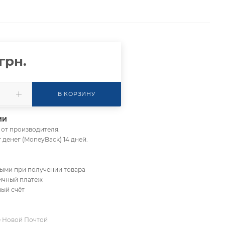
грн.
В КОРЗИНУ
ИИ
да от производителя.
т денег (MoneyBack) 14 дней.
ными при получении товара
личный платеж
ный счёт
е Новой Почтой