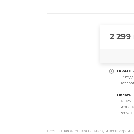
2 299
ГАРАНТ
- 1-3 го
- Возвра
Оплата
- Налич
- Безна
- Расчёт
Бесплатная доставка по Киеву и всей Украин