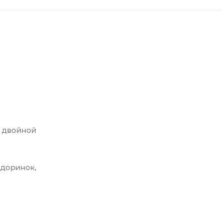
с двойной
адоринок,