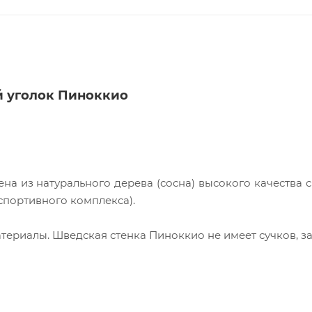
 уголок Пиноккио
на из натурального дерева (сосна) высокого качества 
спортивного комплекса).
ериалы. Шведская стенка Пиноккио не имеет сучков, з