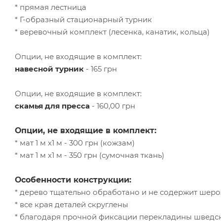
* прямая лестница
* Г-образный стационарный турник
* веревочный комплект (лесенка, канатик, кольца)
Опции, не входящие в комплект:
навесной турник
- 165 грн
Опции, не входящие в комплект:
скамья для пресса
- 160,00 грн
Опции, не входящие в комплект:
* мат 1 м х1 м - 300 грн (кожзам)
* мат 1 м х1 м - 350 грн (сумочная ткань)
Особенности конструкции:
* дерево тщательно обработано и не содержит шеро
* все края деталей скруглены
* благодаря прочной фиксации перекладины шведс